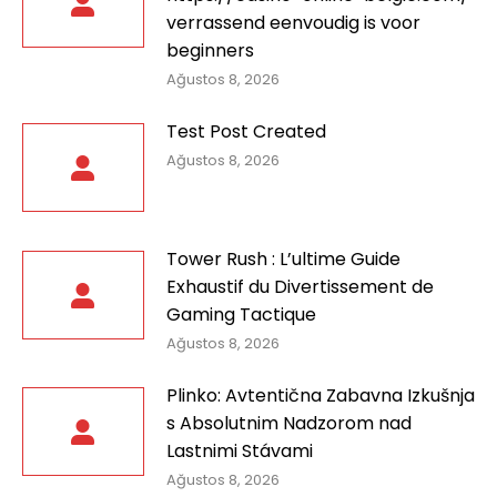
verrassend eenvoudig is voor
beginners
Ağustos 8, 2026
Test Post Created
Ağustos 8, 2026
Tower Rush : L’ultime Guide
Exhaustif du Divertissement de
Gaming Tactique
Ağustos 8, 2026
Plinko: Avtentična Zabavna Izkušnja
s Absolutnim Nadzorom nad
Lastnimi Stávami
Ağustos 8, 2026