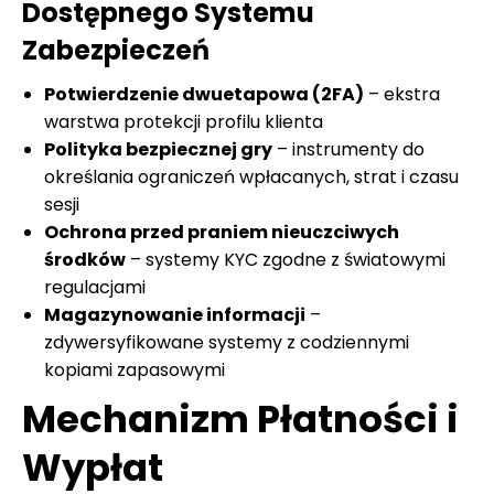
Dostępnego Systemu
Zabezpieczeń
Potwierdzenie dwuetapowa (2FA)
– ekstra
warstwa protekcji profilu klienta
Polityka bezpiecznej gry
– instrumenty do
określania ograniczeń wpłacanych, strat i czasu
sesji
Ochrona przed praniem nieuczciwych
środków
– systemy KYC zgodne z światowymi
regulacjami
Magazynowanie informacji
–
zdywersyfikowane systemy z codziennymi
kopiami zapasowymi
Mechanizm Płatności i
Wypłat