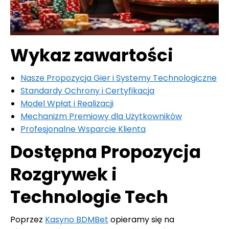
Wykaz zawartości
Nasze Propozycja Gier i Systemy Technologiczne
Standardy Ochrony i Certyfikacja
Model Wpłat i Realizacji
Mechanizm Premiowy dla Użytkowników
Profesjonalne Wsparcie Klienta
Dostępna Propozycja
Rozgrywek i
Technologie Tech
Poprzez
Kasyno BDMBet
opieramy się na