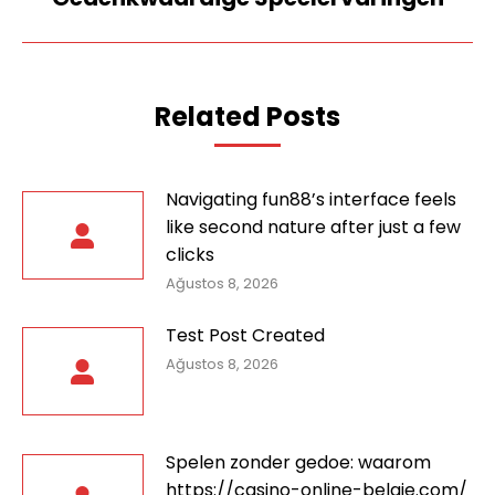
yazı:
Related Posts
Navigating fun88’s interface feels
like second nature after just a few
clicks
Ağustos 8, 2026
Test Post Created
Ağustos 8, 2026
Spelen zonder gedoe: waarom
https://casino-online-belgie.com/