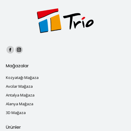
Bizi bulun:
Facebook
İnstagram
page
page
Mağazalar
opens
opens
in
in
Kozyatağı Mağaza
new
new
Avcılar Mağaza
window
window
Antalya Mağaza
Alanya Mağaza
3D Mağaza
Ürünler