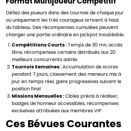
Format Multijoueur Compétitif
Défiez des joueurs dans des tournois de chaque jour
où uniquement les très courageux arrivent à haut
du tableau. Des récompenses cumulées peuvent
changer une partie ordinaire en jackpot inoubliable.
Compétitions Courts :
Temps de 30 mn, accès
libre, récompenses certains distribués aux 20
meilleurs concurrents admis
Tournois Semaines :
Accumulation de scores
pendant 7 jours, classement des meneurs mis à
jour en temps réel, gains progressives suivant le
position final
Missions Mensuelles :
Cibles précis à réaliser,
badges de honneur accessibles, récompenses
exclusives attribuées aux membres VIP
Ces Bévues Courantes