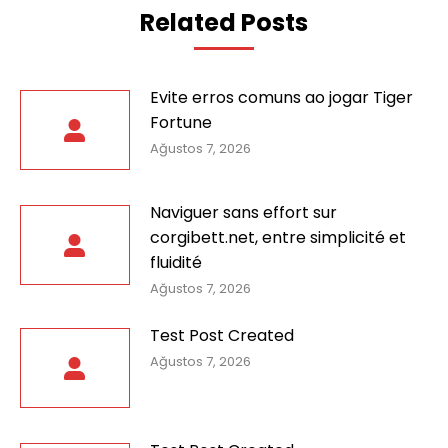
Related Posts
Evite erros comuns ao jogar Tiger
Fortune
Ağustos 7, 2026
Naviguer sans effort sur
corgibett.net, entre simplicité et
fluidité
Ağustos 7, 2026
Test Post Created
Ağustos 7, 2026