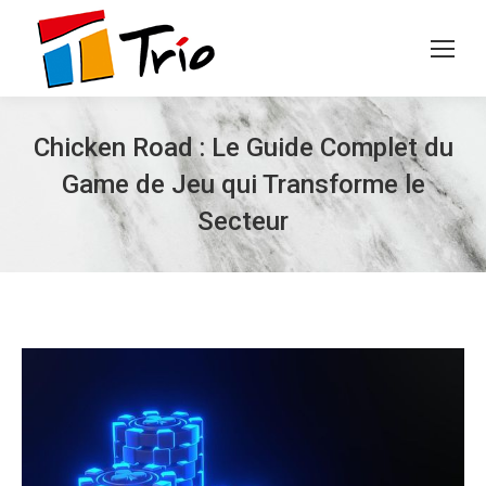
Chicken Road : Le Guide Complet du
Game de Jeu qui Transforme le
Secteur