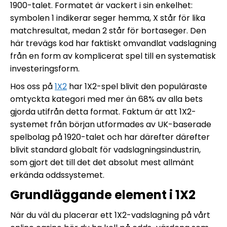
1900-talet. Formatet är vackert i sin enkelhet:
symbolen 1 indikerar seger hemma, X står för lika
matchresultat, medan 2 står för bortaseger. Den
här trevägs kod har faktiskt omvandlat vadslagning
från en form av komplicerat spel till en systematisk
investeringsform.
Hos oss på
1X2
har 1X2-spel blivit den populäraste
omtyckta kategori med mer än 68% av alla bets
gjorda utifrån detta format. Faktum är att 1X2-
systemet från början utformades av UK-baserade
spelbolag på 1920-talet och har därefter därefter
blivit standard globalt för vadslagningsindustrin,
som gjort det till det det absolut mest allmänt
erkända oddssystemet.
Grundläggande element i 1X2
När du väl du placerar ett 1X2-vadslagning på vårt