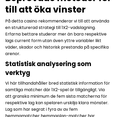
till att öka vinster
På detta casino rekommenderar vi till att använda
en strukturerad strategi till 1X2-vadslagning.
Erfarna bettare studerar mer än bara respektive
lags current form utan även yttre variabler likt
väder, skador och historisk prestanda på specifika
arenor.
Statistisk analysering som
verktyg
Vi här tillhandahåller bred statistisk information för
samtliga matcher där 1X2-spel är tillgängligt. Via
att granska minimum de fem sista matcherna för
respektive lag kan spelaren urskilja klara mönster.
Lag som har segrat i fyra av av fem
hemmamatcher hemmaplan-matcher har