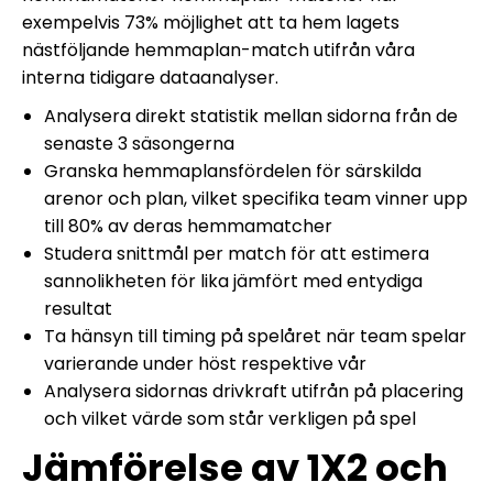
exempelvis 73% möjlighet att ta hem lagets
nästföljande hemmaplan-match utifrån våra
interna tidigare dataanalyser.
Analysera direkt statistik mellan sidorna från de
senaste 3 säsongerna
Granska hemmaplansfördelen för särskilda
arenor och plan, vilket specifika team vinner upp
till 80% av deras hemmamatcher
Studera snittmål per match för att estimera
sannolikheten för lika jämfört med entydiga
resultat
Ta hänsyn till timing på spelåret när team spelar
varierande under höst respektive vår
Analysera sidornas drivkraft utifrån på placering
och vilket värde som står verkligen på spel
Jämförelse av 1X2 och