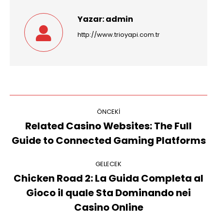
Yazar:
admin
http://www.trioyapi.com.tr
Post
ÖNCEKI
navigation
Related Casino Websites: The Full
Önceki
Guide to Connected Gaming Platforms
yazı:
GELECEK
Chicken Road 2: La Guida Completa al
Gioco il quale Sta Dominando nei
Sonraki
yazı:
Casino Online