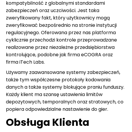
kompatybilność z globalnymi standardami
zabezpieczeń oraz uczciwości. Jest taka
zweryfikowany fakt, który użytkownicy mogą
zweryfikować bezpośrednio na stronie instytucji
regulacyjnego. Oferowana przez nas platforma
cyklicznie przechodzi kontrole przeprowadzane
realizowane przez niezależne przedsiębiorstwa
kontrolujące, podobne jak firma eCOGRA oraz
firma iTech Labs.
Używamy zaawansowane systemy zabezpieczeń,
także tym współczesne protokoły kodowania
danych a także systemy blokujące praniu funduszy.
Każdy klient ma szansę ustawienia limitów
depozytowych, temporalnych oraz stratowych, co
popiera odpowiedzialne nastawienie do gier.
Obsługa Klienta