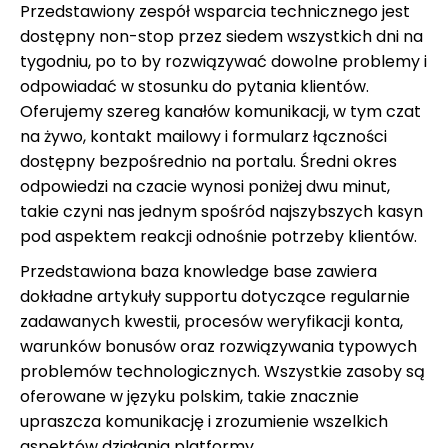
Przedstawiony zespół wsparcia technicznego jest
dostępny non-stop przez siedem wszystkich dni na
tygodniu, po to by rozwiązywać dowolne problemy i
odpowiadać w stosunku do pytania klientów.
Oferujemy szereg kanałów komunikacji, w tym czat
na żywo, kontakt mailowy i formularz łączności
dostępny bezpośrednio na portalu. Średni okres
odpowiedzi na czacie wynosi poniżej dwu minut,
takie czyni nas jednym spośród najszybszych kasyn
pod aspektem reakcji odnośnie potrzeby klientów.
Przedstawiona baza knowledge base zawiera
dokładne artykuły supportu dotyczące regularnie
zadawanych kwestii, procesów weryfikacji konta,
warunków bonusów oraz rozwiązywania typowych
problemów technologicznych. Wszystkie zasoby są
oferowane w języku polskim, takie znacznie
upraszcza komunikację i zrozumienie wszelkich
aspektów działania platformy.