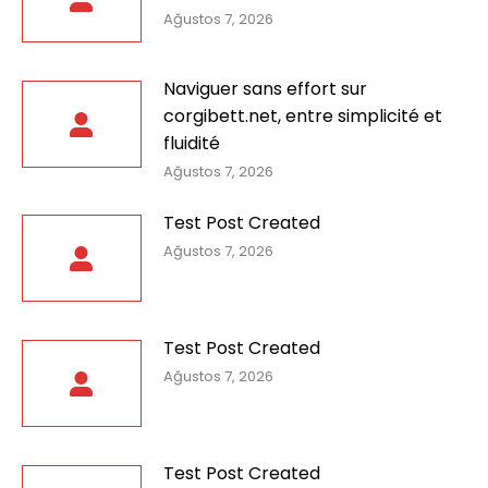
Ağustos 7, 2026
Naviguer sans effort sur
corgibett.net, entre simplicité et
fluidité
Ağustos 7, 2026
Test Post Created
Ağustos 7, 2026
Test Post Created
Ağustos 7, 2026
Test Post Created