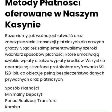
Metody Płatności
oferowane w Naszym
Kasynie
Rozumiemy, jak ważna jest łatwość oraz
zabezpieczenie transakcji płatniczych dla naszych
graczy. Stąd też zaimplementowaliśmy szeroki
wachlarz sposobów płatności, które umożliwiają
szybkie wpłaty a także wypłaty środków. Wszystkie
operacje są strzeżone protokołem szyfrowania SSL
128-bit, co obiecuje pełną bezpieczeństwo danych
prywatnych oraz płatniczych.
Sposób Płatności
Minimalny Depozyt
Period Realizacji Transferu
Komisja