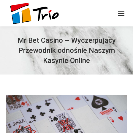
Mr Bet Casino – Wyczerpujący
Przewodnik odnośnie Naszym
Kasynie Online