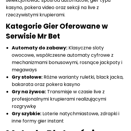
selekcjonować spośród automatów, gier typu
kasyno, pokera video oraz sekcji na live z
rzeczywistymi krupierami.
Kategorie Gier Oferowane w
Serwisie Mr Bet
Automaty do zabawy:
Klasyczne sloty
owocowe, współczesne automaty cyfrowe z
mechanizmami bonusowymi, rosnące jackpoty i
megaways
Gry stołowe:
Różne warianty ruletki, black jacka,
bakarata oraz pokera kasyno
Gry na żywca:
Transmisje w czasie live z
profesjonalnymi krupierami realizującymi
rozgrywkę
Gry szybkie:
Loterie natychmiastowe, zdrapki i
inne formy gier instant