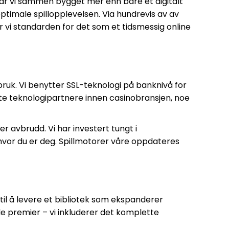
har vi sammen bygget mer enn bare et digitalt
optimale spillopplevelsen. Via hundrevis av av
r vi standarden for det som et tidsmessig online
ruk. Vi benytter SSL-teknologi på banknivå for
te teknologipartnere innen casinobransjen, noe
er avbrudd. Vi har investert tungt i
 hvor du er deg. Spillmotorer våre oppdateres
til å levere et bibliotek som ekspanderer
nde premier – vi inkluderer det komplette