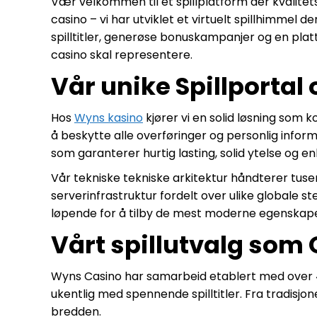
Vær velkommen til et spillplatform der kvalite
casino – vi har utviklet et virtuelt spillhimmel 
spilltitler, generøse bonuskampanjer og en platt
casino skal representere.
Vår unike Spillportal
Hos
Wyns kasino
kjører vi en solid løsning som
å beskytte alle overføringer og personlig info
som garanterer hurtig lasting, solid ytelse og en
Vår tekniske tekniske arkitektur håndterer tusenv
serverinfrastruktur fordelt over ulike globale 
løpende for å tilby de mest moderne egenskap
Vårt spillutvalg som
Wyns Casino har samarbeid etablert med over 40+
ukentlig med spennende spilltitler. Fra tradisjo
bredden.