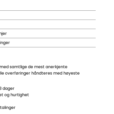
njer
inger
r med samtlige de mest anerkjente
 alle overføringer håndteres med høyeste
3 dager
et og hurtighet
talinger