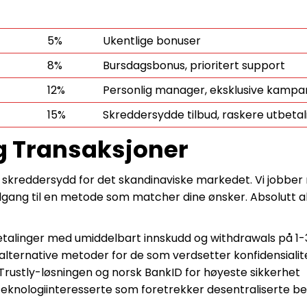
5%
Ukentlige bonuser
8%
Bursdagsbonus, prioritert support
12%
Personlig manager, eksklusive kampa
15%
Skreddersydde tilbud, raskere utbetal
g Transaksjoner
r skreddersydd for det skandinaviske markedet. Vi jobbe
 tilgang til en metode som matcher dine ønsker. Absolutt
talinger med umiddelbart innskudd og withdrawals på 1-
lternative metoder for de som verdsetter konfidensialit
Trustly-løsningen og norsk BankID for høyeste sikkerhet
teknologiinteresserte som foretrekker desentraliserte be