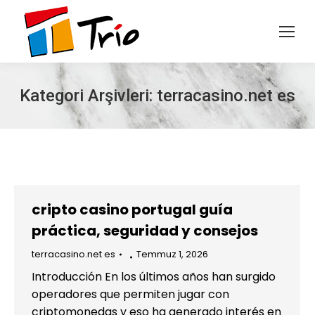
Kategori Arşivleri:
terracasino.net es
cripto casino portugal guía
práctica, seguridad y consejos
terracasino.net es
Temmuz 1, 2026
Introducción En los últimos años han surgido
operadores que permiten jugar con
criptomonedas y eso ha generado interés en